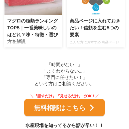
マグロの種類ランキング
商品ページに入れておき
TOP5｜一番美味しいの
たい！信頼を生む5つの
はどれ？味・特徴・選び
要素
方を解説
こんな方におすすめ 商品ページ
の作り方に悩んでいる水産加工業
マグロにはいくつかの種類があり
者や漁師さん 「お客様が安心し
ますが、「どれが一番美味しいの
て買えるページにしたい」と思っ
か」「結局どれを選べばいいの
「時間がない...」
ている人 どんな情報を載せたら
か」で迷う人は多いです。 本マ
「よくわからない...」
いいかわからず、まずは基本を押
グロやミナミマグロなど名前は聞
「専門に任せたい！」
さえたい人 商品ページを見て
いたことがあっても、味や違いま
「ここなら安心して買える！」と
という方はご相談ください。
ではよくわからないという人も多
思ってもらうには、信頼感をしっ
いのではないでしょうか。 さら
かり伝えることが大事です。 特
に、刺身や寿司など用途別の選び
＼『話すだけ』『見せるだけ』でOK！／
に水産品の場合、鮮度や産地に不
方も紹介しているので、自分に合
安を持っているお客様も多いで
無料相談はこちら
ったマグロがすぐにわかるように
す。 この記事では、そんな不安
なります。 マグロの種類ランキ
を払拭して「買いたい！」と思わ
ングTOP5 マグロにはいくつかの
せる5つの要素を紹介します！ 1.
種類がありますが、「どれが一番
水産現場を知ってるから話が早い！！
商品写真は「鮮度感」を見せるカ