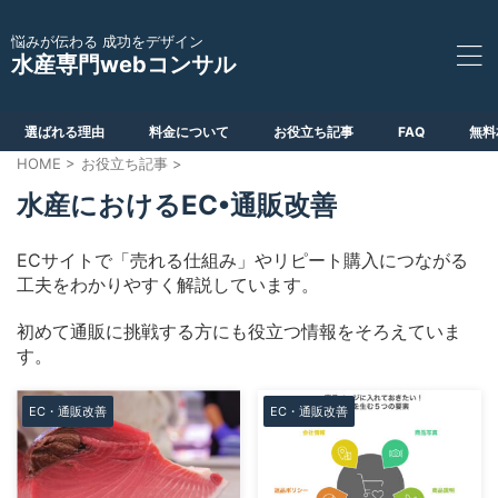
悩みが伝わる 成功をデザイン
水産専門webコンサル
選ばれる理由
料金について
お役立ち記事
FAQ
無料
HOME
>
お役立ち記事
>
水産におけるEC•通販改善
ECサイトで「売れる仕組み」やリピート購入につながる
工夫をわかりやすく解説しています。
初めて通販に挑戦する方にも役立つ情報をそろえていま
す。
EC・通販改善
EC・通販改善