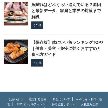
魚離れはどれくらい進んでいる？原因
と最新データ、家庭と業界の対策まで
解説
その他
【保存版】体にいい魚ランキングTOP7
｜健康・美容・免疫に効くおすすめと
食べ方ガイド
その他
ごあいさつ
選ばれる理由
料金について
webサイト制作・改
善
SEOコンサルティング
販売促進サポート
お役立ち記事