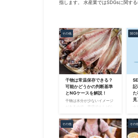
指します。 水産業ではSDGsに関す
その他
SEO
干物は常温保存できる？
S
可能かどうかの判断基準
記
とNGケースを解説！
た
見
干物は水分が少ないイメージ
があるので、常温でもしばら
水
く置けそうだと思う人は多い
集
です。 ですが、実際は「全部
は
その他
その
の干物が常温OK」というわけ
は
ではありません。 商品によっ
わ
ては常温保存できるものもあ