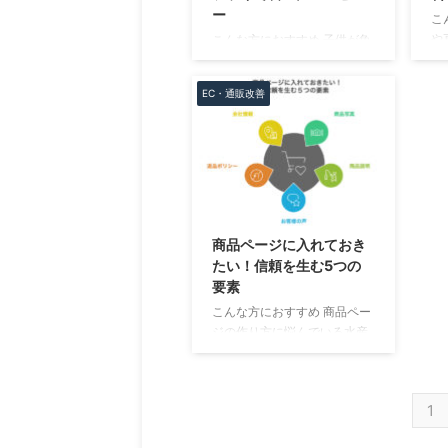
進んでいるか、数値とグラフ
っ
ー
こ
を使って見ていきましょう。
読
や
こんな方におすすめ 子供が魚
数字だけだと分かりにくいの
新
け
を食べてくれるか不安な親御
で、グラフも入れながら、魚
T
る
さん 安くて調理しやすい魚を
の消費がどう変わってきたか
を
EC・通販改善
ガ
探している節約志向の家庭 パ
をわかりやすく説明しま ...
ま
れ
ンガシウスの販売方法に悩ん
良
でいる人 パンガシウスはクセ
ラ
が少なく、さまざまな料理に
る
使える白身魚として注目され
は
ています。 でも「本当に美味
シ
しいの？」「子供でも食べら
ラ
れるの？」と気になる人も多
商品ページに入れておき
く
いはず。 そこで今回は、パン
たい！信頼を生む5つの
高
ガシウスを ムニエル・蒲焼
要素
の
き・フライ の3種類に調理し
こんな方におすすめ 商品ペー
が
て実食しました。
ジの作り方に悩んでいる水産
と
https://aqua-
加工業者や漁師さん 「お客様
し
consultant.com/pangasius/
が安心して買えるページにし
ラ
パンガシウスのムニエル実食
たい」と思っている人 どんな
る場
レビュー ...
1
情報を載せたらいいかわから
ず、まずは基本を押さえたい