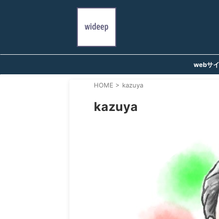
webサ
HOME
>
kazuya
kazuya