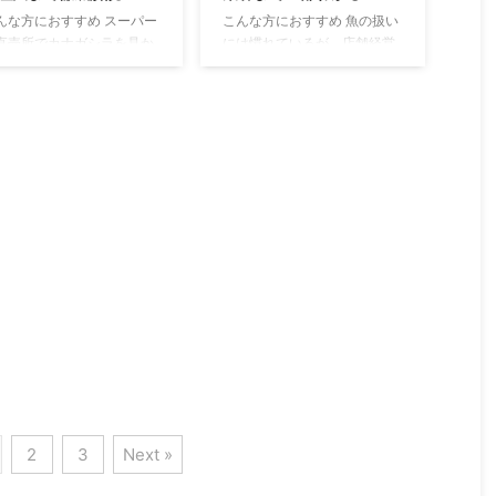
などで見かけるようになり、
ているので、ぜひ最後まで
んな方におすすめ スーパー
こんな方におすすめ 魚の扱い
注目度が高まっています！ 栄
んでみてくださいね。 【最
直売所でカナガシラを見か
には慣れているが、店舗経営
養素 白身魚5種との栄養比較
版】体にいい魚ランキング
たけど「どうやって料理す
は初めての人 開業に必要な許
表（可食部100gあたり） 魚種
OP7 最近「健康のために魚
の？」と迷っている人 カナ
可や資金、準備の流れを一か
（100g中） エ ...
食べよう！」ってよく聞き
シラを店頭で扱っているけ
ら知りたい人 Web通販（EC）
せんか？ でも、どの魚 ...
ど、消費者にどう伝えたら
も視野に入れて販路を広げた
いか悩んでいる人 カナガシ
いと考えている人 海鮮専門店
を釣ったけれど「食べられ
の開業に必要な許可・資格と
の？」「美味しい調理法
は？ ￼ 海鮮専門店を始めるに
？」と調べている人 カナガ
は、ただ魚を仕入れて調理す
ラとは？基本情報 カナガシ
ればいいわけではありませ
は見た目がホウボウにそっ
ん。 飲食店営業に必要な許可
りな魚で、知名度はあまり
や、魚介類を扱う場合の追加
くありません。 しかし、そ
許可など、法律的な準備が欠
白身は淡白で上品な味わい
かせません。 ここでは、開業
あり、家庭料理や漁師めし
前に押さえておきたい基本的
して昔から食べられてきま
な手続きについて解説しま
た。 ここでは、カナガシ
す。 飲食店営業許可の取り方
の学名や分類、生息してい
まず必要なのが『飲食店 ...
 ...
2
3
Next »