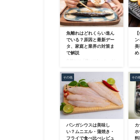
た
りますが、要冷蔵の干物や、
事
保存方法がはっきりしない干
ス
物を常温で置くのはリスクが
流
あります。 私は水産メーカー
に
で実際に干物の製造・販売に
行
魚離れはどれくらい進ん
【
関わってきましたが、保存状
産
でいる？原因と最新デー
ン
態や製造時期・工程によって
っ
タ、家庭と業界の対策ま
美
品質が大きく変わるのを現場
化
で解説
め
で見てきました。 この記事で
思
魚離れは「嫌いになった」だ
「
は、干物が常温で大丈夫なケ
の
けでは説明できません。 国の
け
ースとダメなケースをわかり
る
白書データを見ると、魚は長
い
やすく整理しながら、迷った
で
その他
その
期で減り、2011年度に肉が魚
て
ときの ...
に
を上回りました。 この記事で
し
は、データで現状を確認し、
に
理由を“生活者”と“構造”の両面
7
で整理します。 最後に、家庭
み
と業界それぞれが今日からで
を
きる対策までまとめます。 魚
家
離れはどれくらい進んでい
ら
パンガシウスは美味し
カ
る？【最新データで確認】 日
や
い？ムニエル・蒲焼き・
ホ
本で「魚離れ」がどれくらい
ご
フライで食べ比べレビュ
料