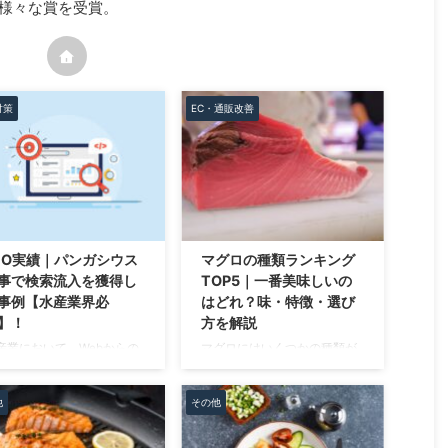
る様々な賞を受賞。
対策
EC・通販改善
EO実績｜パンガシウス
マグロの種類ランキング
事で検索流入を獲得し
TOP5｜一番美味しいの
事例【水産業界必
はどれ？味・特徴・選び
】！
方を解説
産業において、Webからの
マグロにはいくつかの種類が
客は難しいと感じている方
ありますが、「どれが一番美
多いと思います。 特にSEO
味しいのか」「結局どれを選
他
その他
「検索されない」「問い合
べばいいのか」で迷う人は多
せにつながらない」といっ
いです。 本マグロやミナミマ