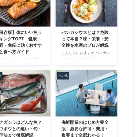
課題を抱えがちです。 本記
グロなど名前は聞いたことが
では、実際に「パンガシウ
あっても、味や違いまではよ
」というキーワードで検索
くわからないという人も多い
入を獲得した事例をもと
のではないでしょうか。 さら
、どのような設計でSEOを
に、刺身や寿司など用途別の
ったのかを解説します。 水
選び方も紹介しているので、
保存版】体にいい魚ラ
パンガシウスとは？危険
業でも再現できる内容に絞
自分に合ったマグロがすぐに
キングTOP7｜健康・
って本当？味・栄養・安
ているため、Web集客を強
わかるようになります。 マグ
容・免疫に効くおすす
全性を水産のプロが解説
したい方の参考になればと
ロの種類ランキングTOP5 マ
と食べ方ガイド
こんな方におすすめ パンガシ
います。 パンガシウス記事
グロにはいくつかの種類があ
ウスがどんな魚か知りたい人
魚は体にいいってよく聞く
SEO実績 ￼ 本記事で紹介す
りますが、「どれが一番美味
家庭で使いやすい魚を探して
ど、実際どれを食べたらい
のは、私が運営するサイト
しいのか」「どれを選べばい
いる人 水産・飲食業界でパン
の？」 そんな疑問を持っ
作成した「パンガシウス」
いのか」で迷う人は多いで
他
その他
ガシウスの活用を考えている
いる方、多いのではないで
関する記事のSEO実 ...
す。 そこで今回は、味の満足
人 パンガシウスってどんな
ょうか。 この記事では、体
度（脂 ...
魚？ ￼ パンガシウスは、東南
いい魚をランキング形式で
アジアを中心に広く養殖され
種類ご紹介しながら、 ・悩
ているナマズの仲間です。 白
別におすすめの魚 ・栄養
身で味のクセがなく、骨も少
逃さない食べ方のコツ ・
ないため、フライやムニエル
族全員に安心して食べても
など色んな料理に使いやすい
うポイント などもわかり
ナガシラはどんな魚？
海鮮開業のはじめ方完全
のが特徴です。 最近では日本
すくまとめました！ 明日の
ウボウとの違い・旬・
版｜必要な許可・費用・
でもスーパーや外食チェーン
はんにすぐ役立つ内容にな
理法まで徹底解説
集客まで全部わかる！